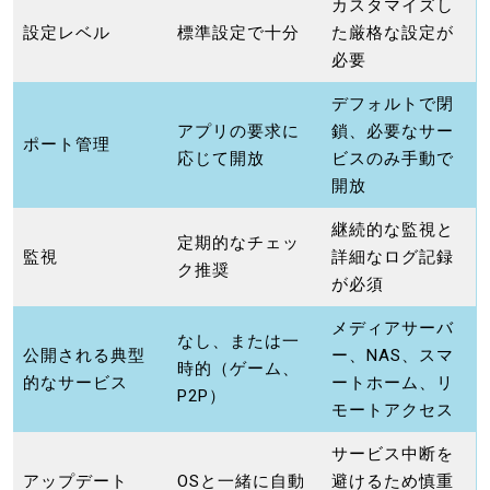
カスタマイズし
設定レベル
標準設定で十分
た厳格な設定が
必要
デフォルトで閉
アプリの要求に
鎖、必要なサー
ポート管理
応じて開放
ビスのみ手動で
開放
継続的な監視と
定期的なチェッ
監視
詳細なログ記録
ク推奨
が必須
メディアサーバ
なし、または一
公開される典型
ー、NAS、スマ
時的（ゲーム、
的なサービス
ートホーム、リ
P2P）
モートアクセス
サービス中断を
アップデート
OSと一緒に自動
避けるため慎重