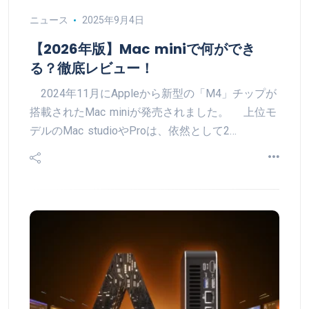
ニュース
2025年9月4日
【2026年版】Mac miniで何ができ
る？徹底レビュー！
2024年11月にAppleから新型の「M4」チップが
搭載されたMac miniが発売されました。 上位モ
デルのMac studioやProは、依然として2…