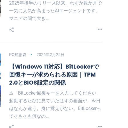
2025年後半のリリース以来、わずか数か月で
一気に人気が高まったAIエージェントです。
マニアの間で大き…
PC知恵袋
2026年2月25日
【Windows 11対応】BitLockerで
回復キーが求められる原因｜TPM
2.0とBIOS設定の関係
⚠️「BitLocker回復キーを入力してください」
起動するたびに見ていたはずの画面が、今日
はなんか違う。身に覚えがない。BitLockerっ
てそもそも何なの…