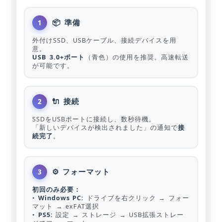
📦 準備
1
外付けSSD、USBケーブル、接続デバイスを用
意。
USB 3.0+ポート
（青色）の使用を推奨。高速転送
が可能です。
🔌 接続
2
SSDをUSBポートに接続し、数秒待機。
「新しいデバイスが検出されました」の通知で
接
続完了
。
⚙️ フォーマット
3
初回のみ必要：
•
Windows PC:
ドライブを右クリック → フォー
マット → exFAT選択
•
PS5:
設定 → ストレージ → USB拡張ストレー