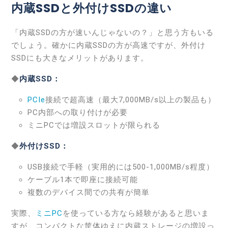
内蔵SSDと外付けSSDの違い
「内蔵SSDの方が速いんじゃないの？」と思う方もいる
でしょう。確かに内蔵SSDの方が高速ですが、外付け
SSDにも大きなメリットがあります。
◆
内蔵SSD：
PCIe
接続で超高速（最大7,000MB/s以上の製品も）
PC内部への取り付けが必要
ミニPCでは増設スロットが限られる
◆
外付けSSD：
USB接続で手軽（実用的には500-1,000MB/s程度）
ケーブル1本で即座に接続可能
複数のデバイス間での共有が簡単
実際、
ミニPC
を使っている方なら経験があると思いま
すが、コンパクトな筐体ゆえに内蔵ストレージの増設っ