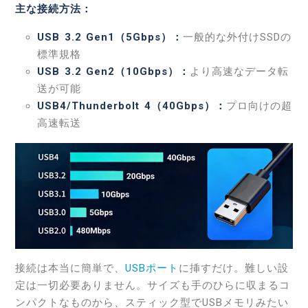
主な接続方法：
USB 3.2 Gen1（5Gbps）：
一般的な外付けSSDの
標準規格
USB 3.2 Gen2（10Gbps）：
より高速なデータ転
送が可能
USB4/Thunderbolt 4（40Gbps）：
プロ向けの超
高速転送
接続は本当に簡単で、
USBポート
に挿すだけ。難しい設
定は一切必要ありません。サイズも手のひらに収まるコ
ンパクトなものから、スティック型でUSBメモリみたい