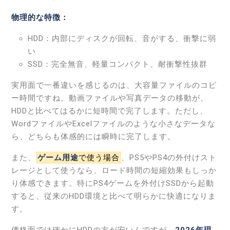
物理的な特徴：
HDD：内部にディスクが回転、音がする、衝撃に弱
い
SSD：完全無音、軽量コンパクト、耐衝撃性抜群
実用面で一番違いを感じるのは、大容量ファイルのコピ
ー時間ですね。動画ファイルや写真データの移動が、
HDDと比べてはるかに短時間で完了します。ただし、
WordファイルやExcelファイルのような小さなデータな
ら、どちらも体感的には瞬時に完了します。
また、
ゲーム用途
で使う場合
、PS5やPS4の外付けスト
レージとして使うなら、ロード時間の短縮効果もしっか
り体感できます。特にPS4ゲームを外付けSSDから起動
すると、従来のHDD環境と比べて明らかに快適になりま
す。
価格面では確かにHDDの方が安いんですが、
2026年現