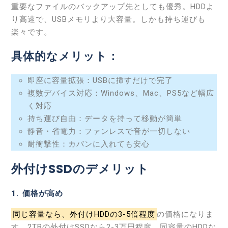
重要なファイルのバックアップ先としても優秀。HDDよ
り高速で、USBメモリより大容量。しかも持ち運びも
楽々です。
具体的なメリット：
即座に容量拡張：USBに挿すだけで完了
複数デバイス対応：Windows、Mac、PS5など幅広
く対応
持ち運び自由：データを持って移動が簡単
静音・省電力：ファンレスで音が一切しない
耐衝撃性：カバンに入れても安心
外付けSSDのデメリット
1. 価格が高め
同じ容量なら、外付けHDDの3-5倍程度
の価格になりま
す。2TBの外付けSSDなら2-3万円程度、同容量のHDDな