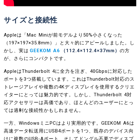
サイズと接続性
Appleは「Mac Miniが前モデルより50%小さくなった
（197×197×35.8mm）」と大々的にアピールしました。し
かし、実は
GEEKOM A6
（112.4×112.4×37mm）
の方
が、さらにコンパクトです。
AppleはThunderbolt 4に全力を注ぎ、40Gbpsに対応した
ポートを3つ搭載しています。これはThunderbolt対応のス
トレージアレイや複数の4Kディスプレイを使用するクリエ
イターにとっては魅力的です。しかし、Thunderbolt 4対
応アクセサリーは高価であり、ほとんどのユーザーにとっ
ては過剰な接続性かもしれません。
一方、WindowsミニPCはより実用的です。GEEKOM A6は
高速データ転送用にUSB4ポートを1つ、既存のデバイス向
けに複数のUSB-Aポート、そしてドングル不要でディスプ