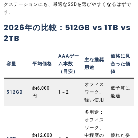
クステーションにも、最適なSSDを選びやすくなるはずで
す。
2026年の比較：512GB vs 1TB vs
2TB
AAAゲー
価格に見
主な推奨
容量
平均価格
ム本数
合った価
用途
（目安）
値
オフィス
約6,000
低予算に
512GB
1～2
ワーク、
円
最適
軽い使用
多用途：
オフィス
ワーク、
約12,000
中程度の
優れた妥