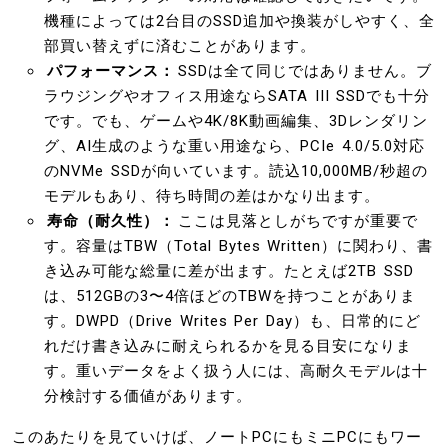
機種によっては2台目のSSD追加や換装がしやすく、全
部買い替えずに済むことがあります。
パフォーマンス：
SSDは全て同じではありません。ブ
ラウジングやオフィス用途ならSATA III SSDでも十分
です。でも、ゲームや4K/8K動画編集、3Dレンダリン
グ、AI生成のような重い用途なら、PCIe 4.0/5.0対応
のNVMe SSDが向いています。読込10,000MB/秒超の
モデルもあり、待ち時間の差はかなり出ます。
寿命（耐久性）：
ここは見落としがちですが重要で
す。容量はTBW（Total Bytes Written）に関わり、書
き込み可能な総量に差が出ます。たとえば2TB SSD
は、512GBの3〜4倍ほどのTBWを持つことがありま
す。DWPD（Drive Writes Per Day）も、日常的にど
れだけ書き込みに耐えられるかを見る目安になりま
す。重いデータをよく扱う人には、高耐久モデルは十
分検討する価値があります。
このあたりを見ていけば、ノートPCにもミニPCにもワー