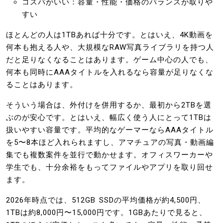
コスパがいい：容量・性能・価格のバランスが取りや
すい
ほとんどの人は1TBあれば十分です。とはいえ、4K動画を
何本も抱える人や、大規模なRAW写真ライブラリを持つ人
だと足りなくなることはあります。ゲーム中心の人でも、
何本も同時にAAAタイトルを入れるなら容量が足りなくな
ることはあります。
そういう場合は、外付けを併用するか、最初から2TBを選
ぶのが安心です。とはいえ、幅広く使う人にとって1TBは
扱いやすい容量です。平均的なゲーマーならAAAタイトル
を5〜8本ほど入れられますし、アマチュアの写真・動画編
集でも複数案件を並行で動かせます。オフィスワーカーや
学生でも、十分余裕をもってファイルやアプリを取り回せ
ます。
2026年時点では、512GB SSDの平均価格が約4,500円、
1TBは約8,000円〜15,000円です。1GBあたりで見ると、