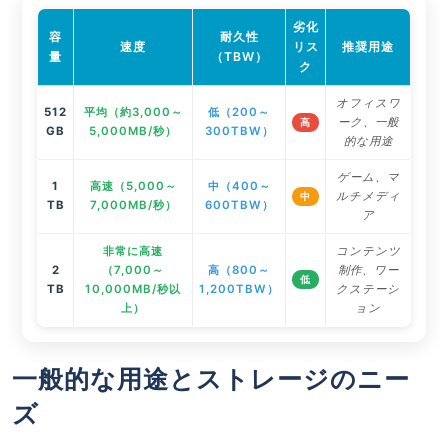
劣化
容
耐久性
速度
リス
推奨用途
量
（TBW）
ク
オフィスワ
512
平均（約3,000～
低（200～
ーク、一般
高
GB
5,000MB/秒）
300TBW）
的な用途
ゲーム、マ
1
高速（5,000～
中（400～
ルチメディ
中
TB
7,000MB/秒）
600TBW）
ア
非常に高速
コンテンツ
2
（7,000～
高（800～
制作、ワー
低
TB
10,000MB/秒以
1,200TBW）
クステーシ
上）
ョン
一般的な用途とストレージのニー
ズ