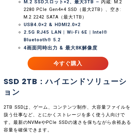
M.2 SSDスロット×2、最大3TB –
内蔵: M.2
2280 PCIe Gen4×4 SSD（最大2TB）、空き:
M.2 2242 SATA（最大1TB）​​
USB4.0×2 & HDMI2.0×2
2.5G RJ45 LAN | Wi-Fi 6E | Intel®
Bluetooth® 5.2
4画面同時出力 & 最大8K解像度
今すぐ購入
SSD 2TB：ハイエンドソリューシ
ョン
2TB SSDは、ゲーム、コンテンツ制作、大容量ファイルを
扱う仕事など、とにかくストレージを多く使う人向けで
す。最新のNVMeやPCIe SSDの速さを保ちながら余裕ある
容量を確保できます。