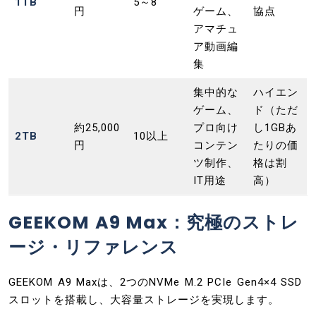
1TB
5～8
円
ゲーム、
協点
アマチュ
ア動画編
集
集中的な
ハイエン
ゲーム、
ド（ただ
約25,000
プロ向け
し1GBあ
2TB
10以上
円
コンテン
たりの価
ツ制作、
格は割
IT用途
高）
GEEKOM A9 Max：究極のストレ
ージ・リファレンス
GEEKOM A9 Maxは、2つのNVMe M.2 PCIe Gen4×4 SSD
スロットを搭載し、大容量ストレージを実現します。