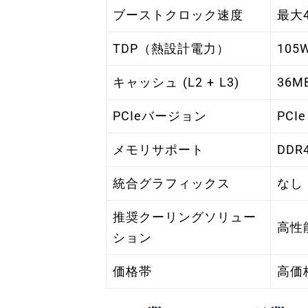
ブーストクロック速度
最大4
TDP（熱設計電力）
105
キャッシュ (L2 + L3)
36M
PCIeバージョン
PCIe
メモリサポート
DDR4
統合グラフィックス
なし
推奨クーリングソリュー
高性
ション
価格帯
高価