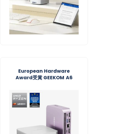
European Hardware
Award受賞​ GEEKOM A6