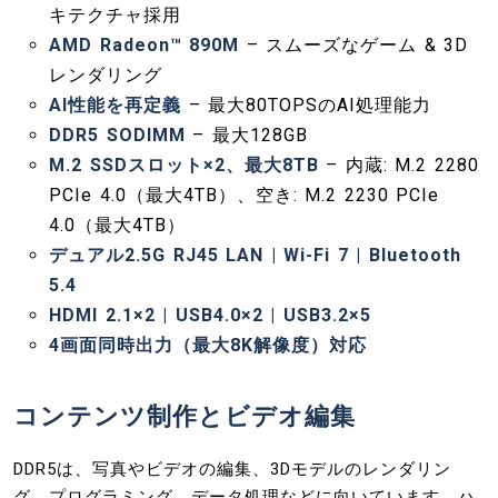
キテクチャ採用​
AMD Radeon™ 890M
– スムーズなゲーム & 3D
レンダリング​
AI性能を再定義
– 最大80TOPSのAI処理能力​
DDR5 SODIMM
– 最大128GB​
M.2 SSDスロット×2、最大8TB
– 内蔵: M.2 2280
PCIe 4.0（最大4TB）、空き: M.2 2230 PCIe
4.0（最大4TB）​​
デュアル2.5G RJ45 LAN | Wi-Fi 7 | Bluetooth
5.4
HDMI 2.1×2 | USB4.0×2 | USB3.2×5
4画面同時出力（最大8K解像度）対応
コンテンツ制作とビデオ編集
DDR5は、写真やビデオの編集、3Dモデルのレンダリン
グ、プログラミング、データ処理などに向いています。ハ