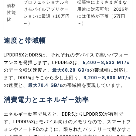
プロフェッショナル向
拡張性によりさまざまな
価格
けモバイルアプリケー
用途に対応可能 2026年
性能
ションに最適（10万円
には価格が下落（5万円
比
～）
～）
速度と帯域幅
LPDDR5XとDDR5は、それぞれのデバイスで高いパフォー
マンスを発揮します。LPDDR5Xは、
6,400～8,533 MT/s
のデータ転送速度と、
最大68.28 GB/s
の帯域幅に対応し
ます。DDR5はそこから少し上回り、
3,200～8,800 MT/s
の速度と、
最大70.4 GB/s
の帯域幅を実現しています。
消費電力とエネルギー効率
エネルギー効率で見ると、DDR5よりLPDDR5Xが有利で
す。LPDDR5Xはモバイル向けのメモリなので、スマートフ
ォンやノートPCのように、限られたバッテリーで動かすこ