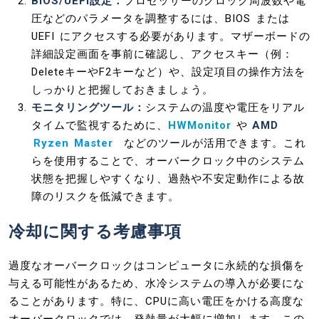
BIOS/UEFI設定：
プロセッサーのクロック周波数や電
圧などのパラメータを調整するには、BIOS または
UEFI にアクセスする必要があります。マザーボードの
詳細設定画面を事前に確認し、アクセスキー（例：
DeleteキーやF2キーなど）や、設定項目の操作方法を
しっかりと把握しておきましょう。
モニタリングツール：
システムの温度や電圧をリアル
タイムで監視するために、
HWMonitor
や
AMD
Ryzen Master
などのツールが活用できます。これ
らを使用することで、オーバークロック中のシステム
状態を把握しやすくなり、過熱や不安定動作による故
障のリスクを低減できます。
冷却に関する考慮事項
過度なオーバークロックはコンピュータに永続的な損傷を
与える可能性があるため、水冷システムの導入が必要にな
ることがあります。特に、CPUに高い電圧をかける高度な
オーバークロックでは、発熱量が大幅に増加します。この