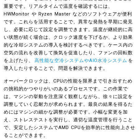
重要です。リアルタイムで温度を確認するには、
HWMonitor や Ryzen Master などのソフトウェアが便利
です。これらを活用することで、異常な発熱を早期に発見
し、必要に応じて設定を調整できます。温度が継続的に高
い状態が続く場合は、クロック速度を下げるか、より効果
的な冷却システムの導入を検討するべきです。ケース内の
空気の流れを改善して換気を促進したり、ファンの回転数
を上げたり、
高性能な空冷システムやAIO水冷システム
を
導入したりすることで、問題を解決できます。
オーバークロックは、CPUの性能を限界まで引き出すため
の挑戦的かつやりがいのあるプロセスです。この作業で
は、マシンの挙動を注意深く観察しながら、徐々に設定を
調整していく忍耐力が求められます。最良の結果を得るた
めにはマシンの細かな調整が必要です。小幅な変更を加
え、ストレステストを実行し、適切な温度管理を行うこと
で、安定したシステムでAMD CPUを効率的に性能向上させ
ることができます。