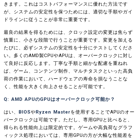
きます。これはコストパフォーマンスに優れた方法です
が、システムの安定性を保つためには、適切な手順やガイ
ドラインに従うことが非常に重要です。
最良の結果を得るためには、クロック設定の変更は焦らず
慎重に、小さな段階で行うことが重要です。変更を加える
たびに、必ずシステムの安定性を十分にテストしてくださ
い。多くのAMD製CPUやAPUは、オーバークロックに対し
て良好に反応します。丁寧な手順と細かな配慮を重ねれ
ば、ゲーム、コンテンツ制作、マルチタスクといった高負
荷の作業において、ハードウェアの寿命を損なうことな
く、性能を大きく向上させることが可能です。
Q: AMD APUのGPUはオーバークロック可能か？
はい、
BIOS
や
Ryzen Master
を使用することでAPUのオー
バークロックは可能です。ただし、専用GPUと比べると、
得られる性能向上は限定的です。ゲームや高負荷なグラフ
ィックス処理においては、専用GPUの方が大幅な性能差を