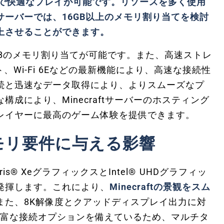
てで快適なプレイが可能です。リソースを多く使用
ーバーでは、16GB以上のメモリ割り当てを検討
上させることができます。
GBのメモリ割り当てが可能です。また、高速ストレ
、Wi-Fi 6Eなどの最新機能により、高速な接続性
続と迅速なデータ取得により、よりスムーズなプ
成により、Minecraftサーバーのホスティング
レイヤーに最高のゲーム体験を提供できます。
モリ要件に与える影響
 Iris® XeグラフィックスとIntel® UHDグラフィッ
発揮します。これにより、
Minecraftの景観をスム
また、8K解像度とクアッドディスプレイ出力に対
む豊富な接続オプションを備えているため、マルチタ