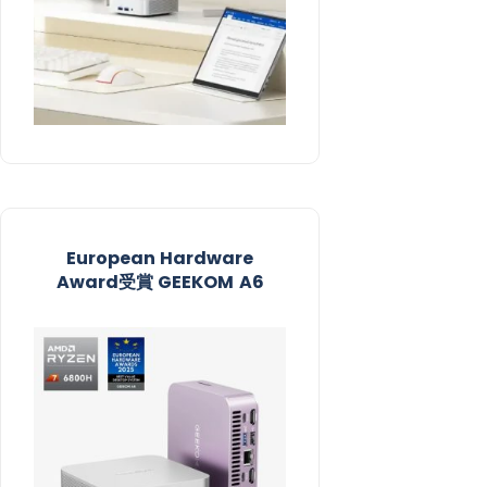
European Hardware
Award受賞​ GEEKOM A6